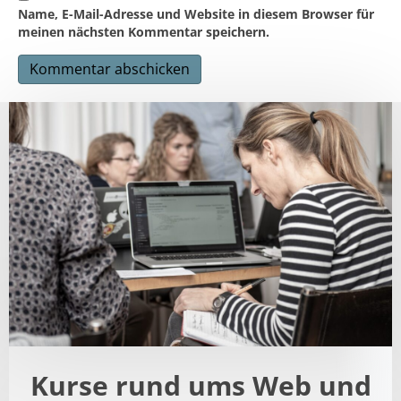
Name, E-Mail-Adresse und Website in diesem Browser für
meinen nächsten Kommentar speichern.
A
l
t
e
r
n
a
t
i
v
e
:
Kurse rund ums Web und