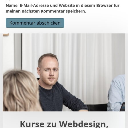
Name, E-Mail-Adresse und Website in diesem Browser für
meinen nächsten Kommentar speichern.
A
l
t
e
r
n
a
t
i
v
e
:
Kurse zu Webdesign,