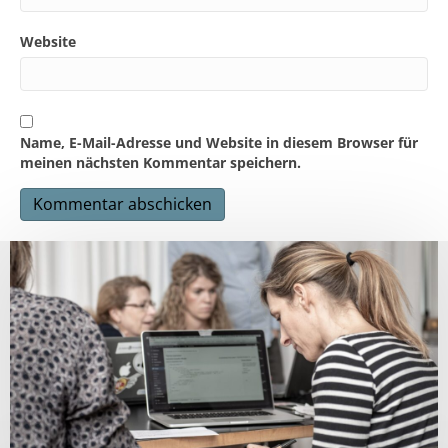
Website
Name, E-Mail-Adresse und Website in diesem Browser für
meinen nächsten Kommentar speichern.
A
l
t
e
r
n
a
t
i
v
e