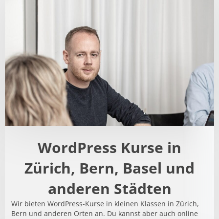
l
t
e
r
n
a
t
i
v
e
:
WordPress Kurse in
Zürich, Bern, Basel und
anderen Städten
Wir bieten WordPress-Kurse in kleinen Klassen in Zürich,
Bern und anderen Orten an. Du kannst aber auch online